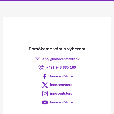
ä
t
i
e
ahoj
@
innocentstore.sk
+421 948 660 160
InnocentStore
innocentstore
innocentstore
InnocentStore