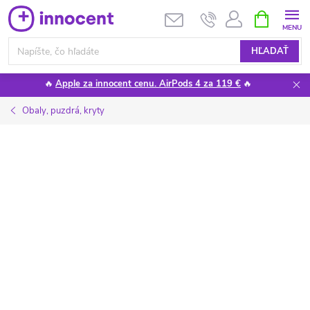
Prejsť
NÁKUPN
KOŠÍK
na
obsah
HĽADAŤ
🔥
Apple za innocent cenu. AirPods 4 za 119 €
🔥
Obaly, puzdrá, kryty