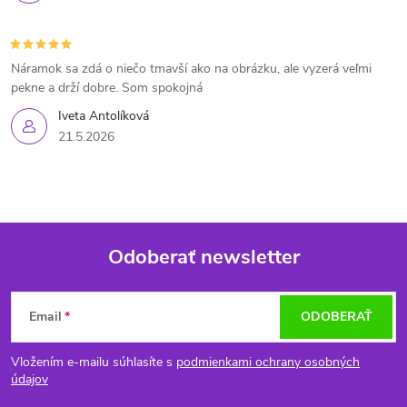
Náramok sa zdá o niečo tmavší ako na obrázku, ale vyzerá veľmi
pekne a drží dobre. Som spokojná
Iveta Antolíková
21.5.2026
Odoberať newsletter
Z
Email
ODOBERAŤ
á
Vložením e-mailu súhlasíte s
podmienkami ochrany osobných
p
údajov