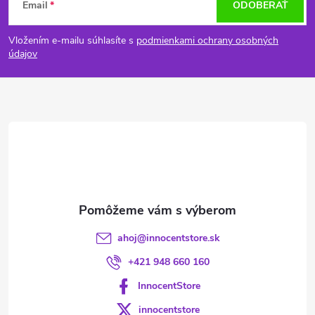
Email
ODOBERAŤ
á
Vložením e-mailu súhlasíte s
podmienkami ochrany osobných
p
údajov
ä
t
i
e
ahoj
@
innocentstore.sk
+421 948 660 160
InnocentStore
innocentstore