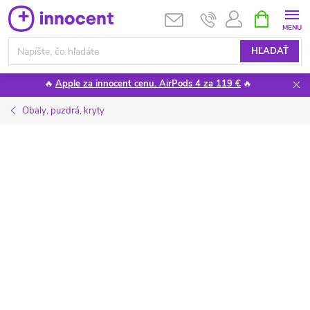
Prejsť
NÁKUPN
KOŠÍK
na
obsah
HĽADAŤ
🔥
Apple za innocent cenu. AirPods 4 za 119 €
🔥
Obaly, puzdrá, kryty