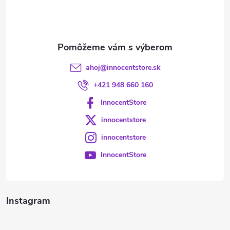
i
e
ahoj
@
innocentstore.sk
+421 948 660 160
InnocentStore
innocentstore
innocentstore
InnocentStore
Instagram