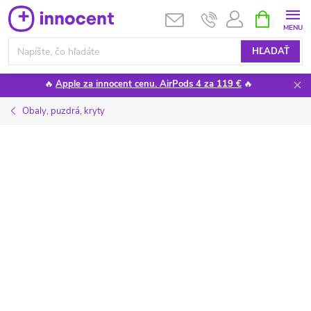
Prejsť
NÁKUPN
KOŠÍK
na
obsah
HĽADAŤ
🔥
Apple za innocent cenu. AirPods 4 za 119 €
🔥
Obaly, puzdrá, kryty