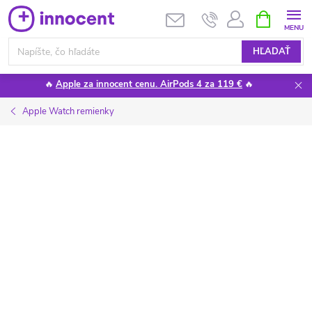
Prejsť
NÁKUPN
KOŠÍK
na
obsah
HĽADAŤ
🔥
Apple za innocent cenu. AirPods 4 za 119 €
🔥
Apple Watch remienky