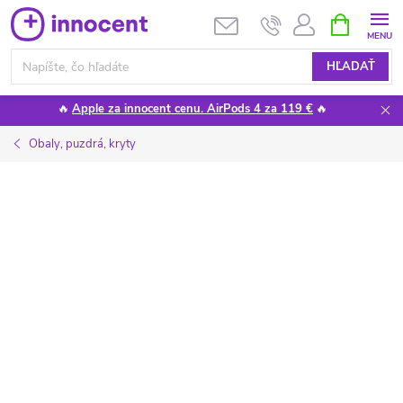
Prejsť
NÁKUPN
KOŠÍK
na
obsah
HĽADAŤ
🔥
Apple za innocent cenu. AirPods 4 za 119 €
🔥
Obaly, puzdrá, kryty