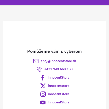
ä
t
i
e
ahoj
@
innocentstore.sk
+421 948 660 160
InnocentStore
innocentstore
innocentstore
InnocentStore