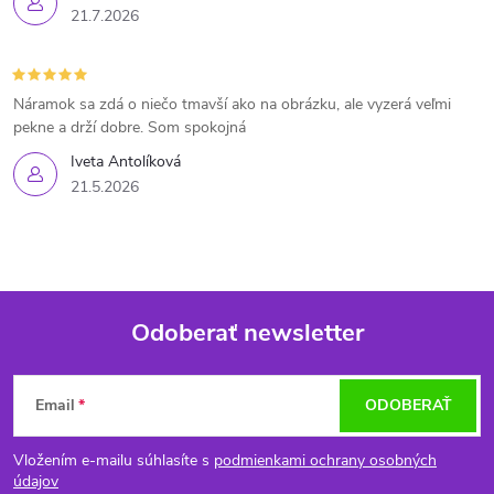
21.7.2026
Náramok sa zdá o niečo tmavší ako na obrázku, ale vyzerá veľmi
pekne a drží dobre. Som spokojná
Iveta Antolíková
21.5.2026
Odoberať newsletter
Z
Email
ODOBERAŤ
á
Vložením e-mailu súhlasíte s
podmienkami ochrany osobných
p
údajov