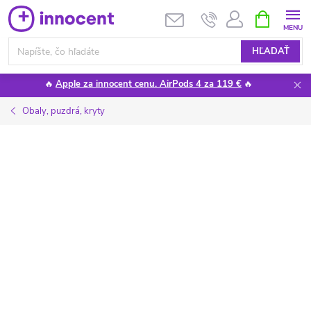
Prejsť
NÁKUPN
KOŠÍK
na
obsah
HĽADAŤ
🔥
Apple za innocent cenu. AirPods 4 za 119 €
🔥
Obaly, puzdrá, kryty