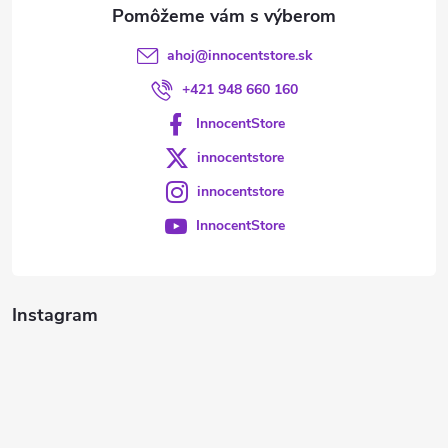
e
ahoj
@
innocentstore.sk
+421 948 660 160
InnocentStore
innocentstore
innocentstore
InnocentStore
Instagram