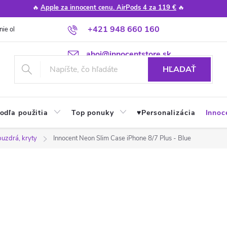
🔥
Apple za innocent cenu. AirPods 4 za 119 €
🔥
+421 948 660 160
nie obchodu
Poradňa
Apple návody a tipy
Najčastejšie otázky
ahoj@innocentstore.sk
HĽADAŤ
odľa použitia
Top ponuky
♥︎Personalizácia
Innoc
puzdrá, kryty
Innocent Neon Slim Case iPhone 8/7 Plus - Blue