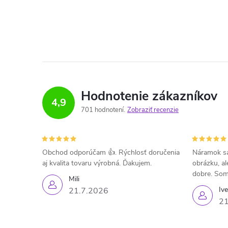
Hodnotenie zákazníkov
4,9
701 hodnotení
Zobraziť recenzie
Obchod odporúčam 👍. Rýchlosť doručenia
Náramok sa
aj kvalita tovaru výrobná. Ďakujem.
obrázku, al
dobre. Som
Mili
Iv
21.7.2026
21