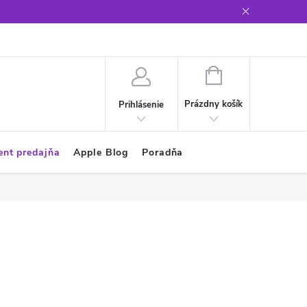
Glosár
NÁKUPNÝ
KOŠÍK
Prázdny košík
Prihlásenie
ent predajňa
Apple Blog
Poradňa