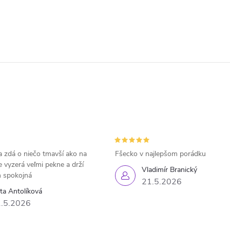
 zdá o niečo tmavší ako na
Fšecko v najlepšom porádku
e vyzerá veľmi pekne a drží
Vladimír Branický
 spokojná
21.5.2026
eta Antolíková
.5.2026