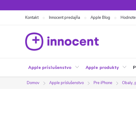
Prejsť
na
Kontakt
Innocent predajňa
Apple Blog
Hodnote
obsah
Apple príslušenstvo
Apple produkty
P
Domov
Apple príslušenstvo
Pre iPhone
Obaly, 