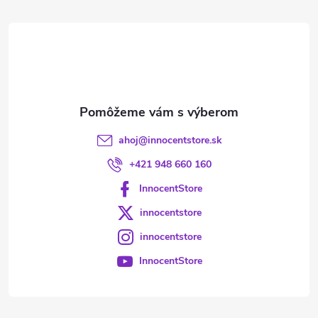
t
i
e
ahoj
@
innocentstore.sk
+421 948 660 160
InnocentStore
innocentstore
innocentstore
InnocentStore