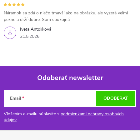
Náramok sa zdá o niečo tmavší ako na obrázku, ale vyzerá veľmi
pekne a drží dobre. Som spokojná
Iveta Antolíková
21.5.2026
Odoberať newsletter
Z
Email
ODOBERAŤ
á
Vložením e-mailu súhlasíte s
podmienkami ochrany osobných
p
údajov
ä