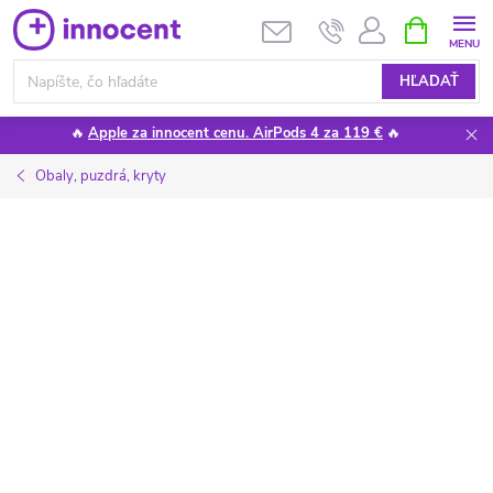
Prejsť
NÁKUPN
KOŠÍK
na
obsah
HĽADAŤ
🔥
Apple za innocent cenu. AirPods 4 za 119 €
🔥
Obaly, puzdrá, kryty