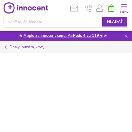
Prejsť
NÁKUPN
KOŠÍK
na
obsah
HĽADAŤ
🔥
Apple za innocent cenu. AirPods 4 za 119 €
🔥
Obaly, puzdrá, kryty