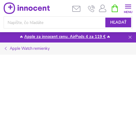
Prejsť
NÁKUPN
KOŠÍK
na
obsah
HĽADAŤ
🔥
Apple za innocent cenu. AirPods 4 za 119 €
🔥
Apple Watch remienky