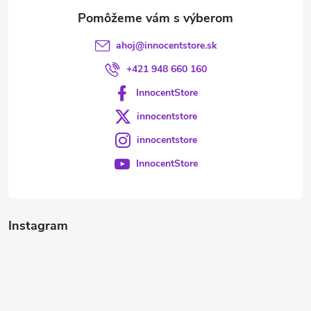
e
ahoj
@
innocentstore.sk
+421 948 660 160
InnocentStore
innocentstore
innocentstore
InnocentStore
Instagram