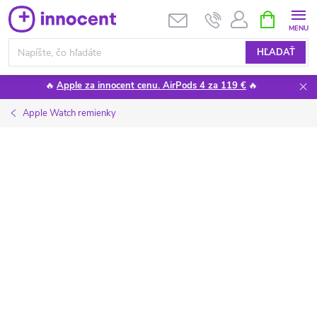
Prejsť
NÁKUPN
KOŠÍK
na
obsah
HĽADAŤ
🔥
Apple za innocent cenu. AirPods 4 za 119 €
🔥
Apple Watch remienky