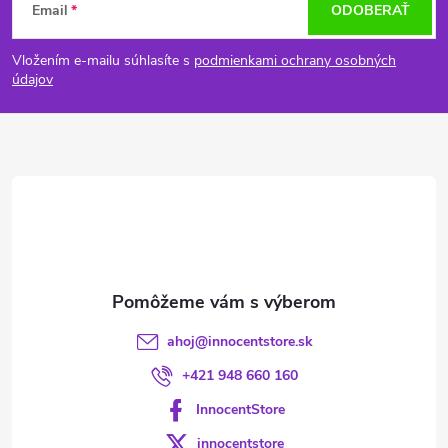
Email
ODOBERAŤ
á
Vložením e-mailu súhlasíte s
podmienkami ochrany osobných
p
údajov
ä
t
i
e
ahoj
@
innocentstore.sk
+421 948 660 160
InnocentStore
innocentstore