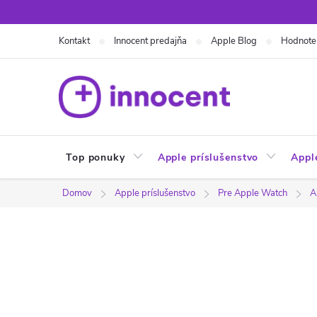
Prejsť
na
Kontakt
Innocent predajňa
Apple Blog
Hodnote
obsah
Top ponuky
Apple príslušenstvo
Appl
Domov
Apple príslušenstvo
Pre Apple Watch
A