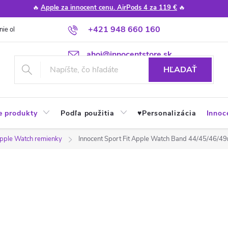
🔥
Apple za innocent cenu. AirPods 4 za 119 €
🔥
+421 948 660 160
nie obchodu
Poradňa
Apple návody a tipy
Najčastejšie otázky
ahoj@innocentstore.sk
HĽADAŤ
e produkty
Podľa použitia
♥︎Personalizácia
Innoc
pple Watch remienky
Innocent Sport Fit Apple Watch Band 44/45/46/4