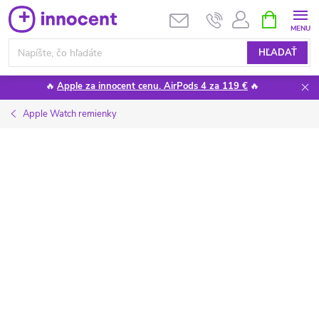
Prejsť
NÁKUPN
KOŠÍK
na
obsah
HĽADAŤ
🔥
Apple za innocent cenu. AirPods 4 za 119 €
🔥
Apple Watch remienky