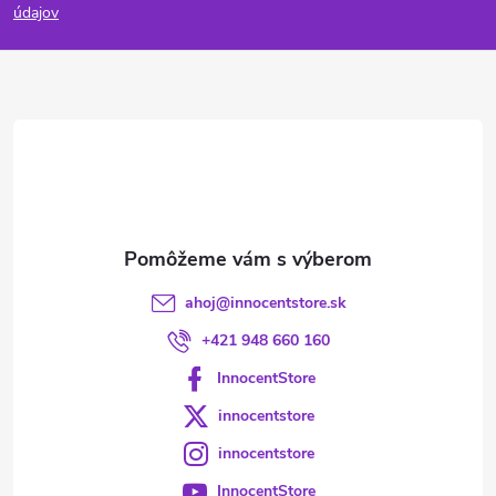
p
údajov
ä
t
i
e
ahoj
@
innocentstore.sk
+421 948 660 160
InnocentStore
innocentstore
innocentstore
InnocentStore