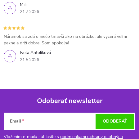
Mili
21.7.2026
Náramok sa zdá o niečo tmavší ako na obrázku, ale vyzerá veľmi
pekne a drží dobre. Som spokojná
Iveta Antolíková
21.5.2026
Odoberať newsletter
Z
Email
ODOBERAŤ
á
Vložením e-mailu súhlasíte s
podmienkami ochrany osobných