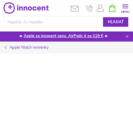
Prejsť
NÁKUPN
KOŠÍK
na
obsah
HĽADAŤ
🔥
Apple za innocent cenu. AirPods 4 za 119 €
🔥
Apple Watch remienky