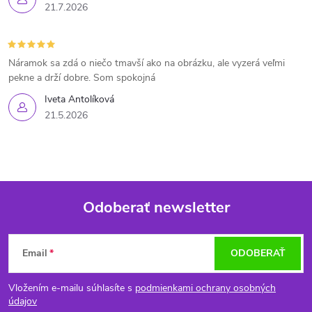
21.7.2026
Náramok sa zdá o niečo tmavší ako na obrázku, ale vyzerá veľmi
pekne a drží dobre. Som spokojná
Iveta Antolíková
21.5.2026
Odoberať newsletter
Z
Email
ODOBERAŤ
á
Vložením e-mailu súhlasíte s
podmienkami ochrany osobných
p
údajov