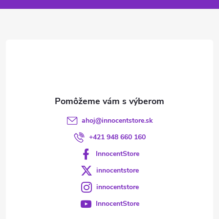
ä
t
i
e
ahoj
@
innocentstore.sk
+421 948 660 160
InnocentStore
innocentstore
innocentstore
InnocentStore