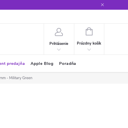
Glosár
NÁKUPNÝ
KOŠÍK
Prázdny košík
Prihlásenie
ent predajňa
Apple Blog
Poradňa
mm - Military Green