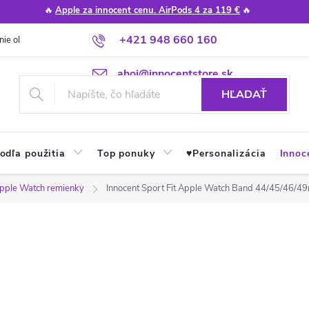
🔥
Apple za innocent cenu. AirPods 4 za 119 €
🔥
+421 948 660 160
nie obchodu
Poradňa
Apple návody a tipy
Najčastejšie otázky
ahoj@innocentstore.sk
HĽADAŤ
odľa použitia
Top ponuky
♥︎Personalizácia
Innoc
pple Watch remienky
Innocent Sport Fit Apple Watch Band 44/45/46/49