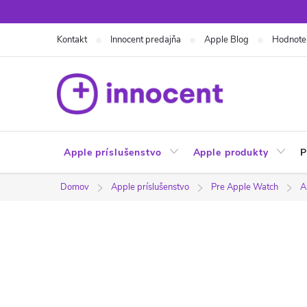
Prejsť
na
Kontakt
Innocent predajňa
Apple Blog
Hodnote
obsah
Apple príslušenstvo
Apple produkty
P
Domov
Apple príslušenstvo
Pre Apple Watch
A