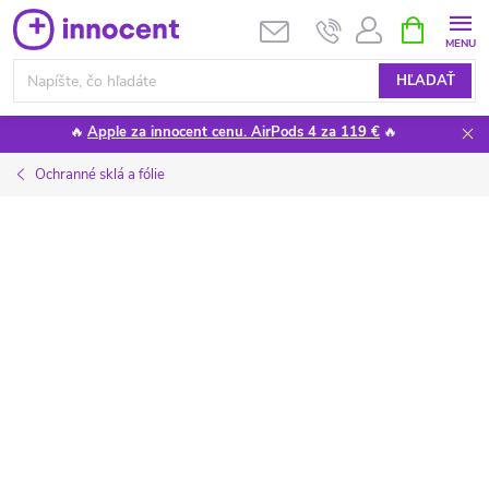
Prejsť
NÁKUPN
KOŠÍK
na
obsah
HĽADAŤ
🔥
Apple za innocent cenu. AirPods 4 za 119 €
🔥
Ochranné sklá a fólie