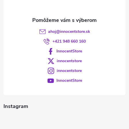
i
e
ahoj
@
innocentstore.sk
+421 948 660 160
InnocentStore
innocentstore
innocentstore
InnocentStore
Instagram