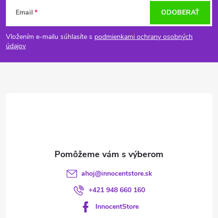
Z
Email
ODOBERAŤ
á
Vložením e-mailu súhlasíte s
podmienkami ochrany osobných
p
údajov
ä
t
i
e
ahoj
@
innocentstore.sk
+421 948 660 160
InnocentStore