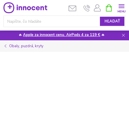
Prejsť
NÁKUPN
KOŠÍK
na
obsah
HĽADAŤ
🔥
Apple za innocent cenu. AirPods 4 za 119 €
🔥
Obaly, puzdrá, kryty