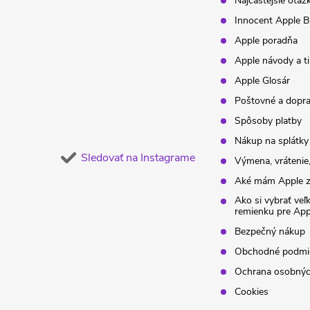
t
Najčastejšie otáz
Innocent Apple B
i
Apple poradňa
Apple návody a t
e
Apple Glosár
Poštovné a dopr
Spôsoby platby
Nákup na splátky
Sledovať na Instagrame
Výmena, vrátenie,
Aké mám Apple z
Ako si vybrať veľ
remienku pre Ap
Bezpečný nákup
Obchodné podmi
Ochrana osobnýc
Cookies