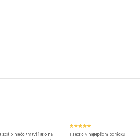
 zdá o niečo tmavší ako na
Fšecko v najlepšom porádku