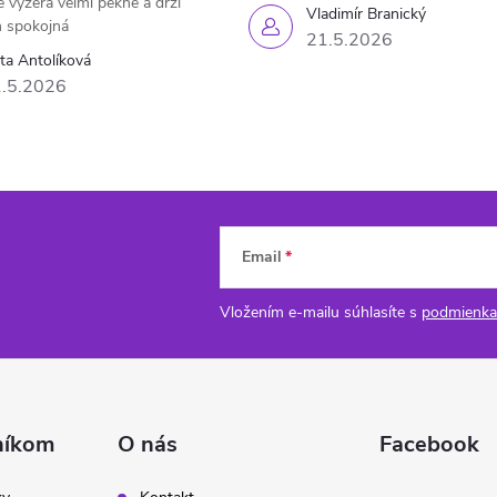
e vyzerá veľmi pekne a drží
Vladimír Branický
 spokojná
21.5.2026
eta Antolíková
.5.2026
Email
Vložením e-mailu súhlasíte s
podmienka
níkom
O nás
Facebook