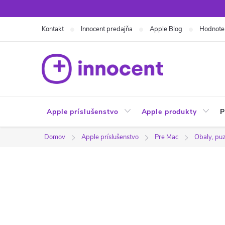
Prejsť
na
Kontakt
Innocent predajňa
Apple Blog
Hodnote
obsah
Apple príslušenstvo
Apple produkty
P
Domov
Apple príslušenstvo
Pre Mac
Obaly, puz