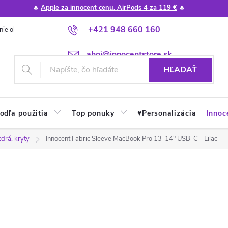
🔥
Apple za innocent cenu. AirPods 4 za 119 €
🔥
+421 948 660 160
nie obchodu
Poradňa
Apple návody a tipy
Najčastejšie otázky
ahoj@innocentstore.sk
HĽADAŤ
odľa použitia
Top ponuky
♥︎Personalizácia
Innoc
drá, kryty
Innocent Fabric Sleeve MacBook Pro 13-14" USB-C - Lilac