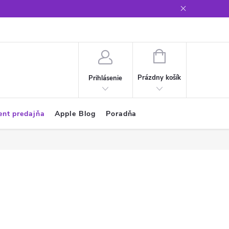
Glosár
NÁKUPNÝ
KOŠÍK
Prázdny košík
Prihlásenie
ent predajňa
Apple Blog
Poradňa