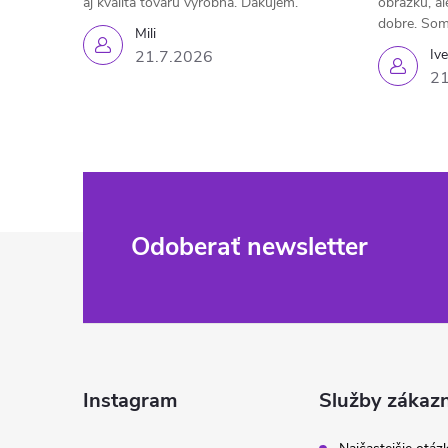
aj kvalita tovaru výrobná. Ďakujem.
obrázku, al
dobre. Som
Mili
Iv
21.7.2026
21
Z
Odoberať newsletter
á
p
ä
Instagram
Služby zákaz