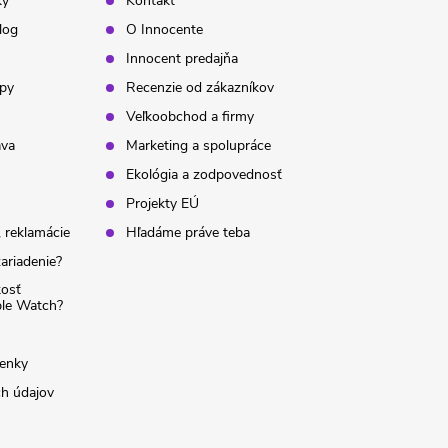
ky
Kontakt
log
O Innocente
Innocent predajňa
ipy
Recenzie od zákazníkov
Veľkoobchod a firmy
ava
Marketing a spolupráce
Ekológia a zodpovednosť
Projekty EÚ
 reklamácie
Hľadáme práve teba
ariadenie?
kosť
ple Watch?
enky
h údajov