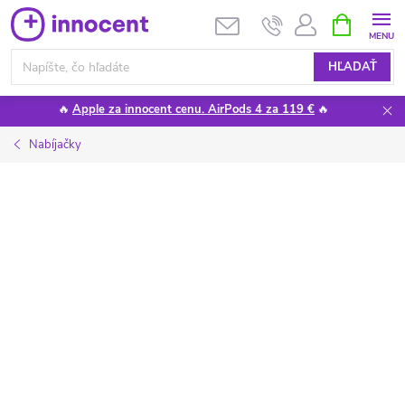
Prejsť
NÁKUPN
KOŠÍK
na
obsah
HĽADAŤ
🔥
Apple za innocent cenu. AirPods 4 za 119 €
🔥
Nabíjačky