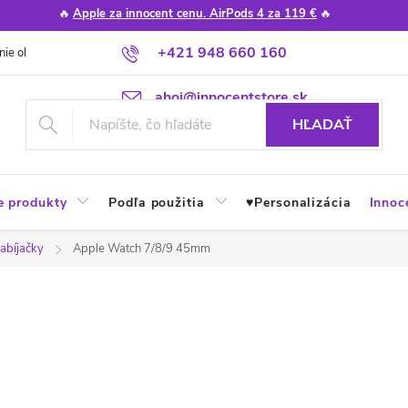
🔥
Apple za innocent cenu. AirPods 4 za 119 €
🔥
+421 948 660 160
nie obchodu
Poradňa
Apple návody a tipy
Najčastejšie otázky
ahoj@innocentstore.sk
HĽADAŤ
e produkty
Podľa použitia
♥︎Personalizácia
Innoc
abíjačky
Apple Watch 7/8/9 45mm