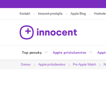
Prejsť
na
Kontakt
Innocent predajňa
Apple Blog
Hodnote
obsah
Top ponuky
Apple príslušenstvo
Appl
Domov
Apple príslušenstvo
Pre Apple Watch
N