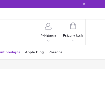
Glosár
NÁKUPNÝ
KOŠÍK
Prázdny košík
Prihlásenie
ent predajňa
Apple Blog
Poradňa