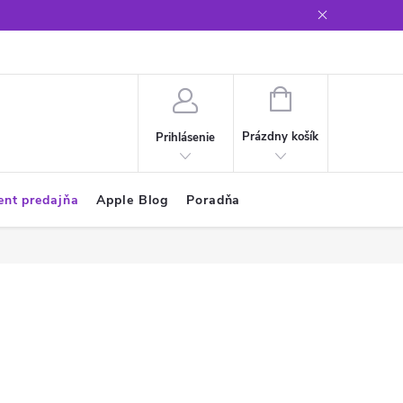
Glosár
NÁKUPNÝ
KOŠÍK
Prázdny košík
Prihlásenie
ent predajňa
Apple Blog
Poradňa