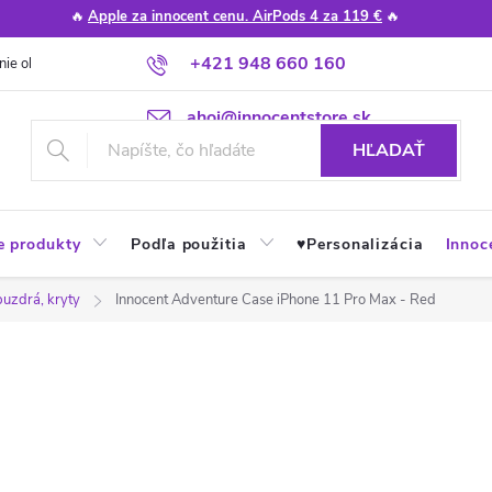
🔥
Apple za innocent cenu. AirPods 4 za 119 €
🔥
+421 948 660 160
nie obchodu
Poradňa
Apple návody a tipy
Najčastejšie otázky
ahoj@innocentstore.sk
HĽADAŤ
e produkty
Podľa použitia
♥︎Personalizácia
Innoc
puzdrá, kryty
Innocent Adventure Case iPhone 11 Pro Max - Red