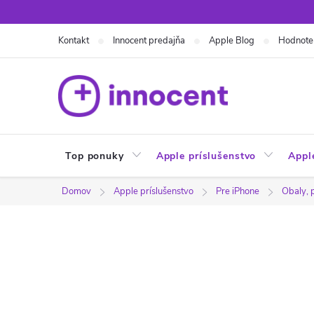
Prejsť
na
Kontakt
Innocent predajňa
Apple Blog
Hodnote
obsah
Top ponuky
Apple príslušenstvo
Appl
Domov
Apple príslušenstvo
Pre iPhone
Obaly, 