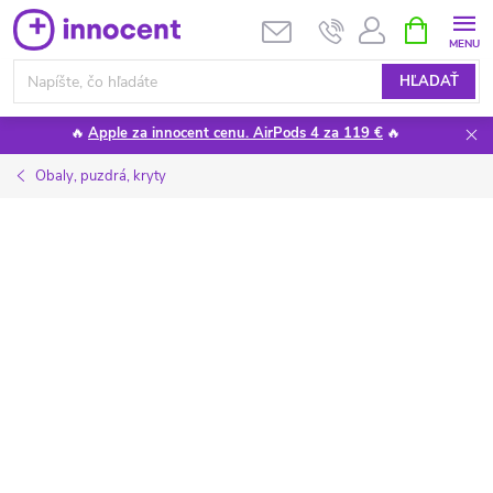
Prejsť
NÁKUPN
KOŠÍK
na
obsah
HĽADAŤ
🔥
Apple za innocent cenu. AirPods 4 za 119 €
🔥
Obaly, puzdrá, kryty