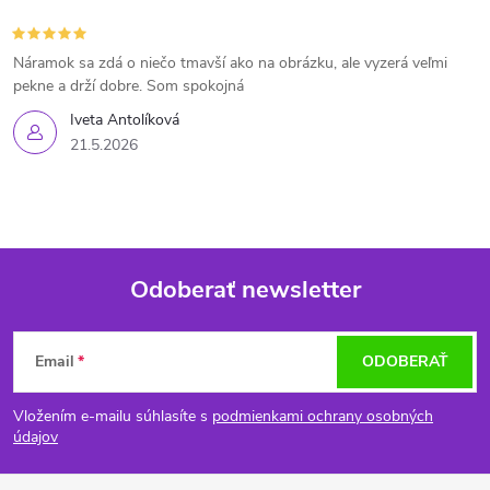
Náramok sa zdá o niečo tmavší ako na obrázku, ale vyzerá veľmi
pekne a drží dobre. Som spokojná
Iveta Antolíková
21.5.2026
Odoberať newsletter
Z
Email
ODOBERAŤ
á
Vložením e-mailu súhlasíte s
podmienkami ochrany osobných
p
údajov