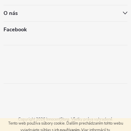
O nás
Facebook
Copyright 2026
InnocentStore
. Všetky práva vyhradené.
Tento web používa súbory cookie. Ďalším prechádzaním tohto webu
vyjadrujete súhlas s ich používaním. Viac informácií
tu
.
Vytvoril Shoptet