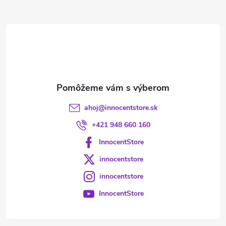
ä
t
i
e
ahoj
@
innocentstore.sk
+421 948 660 160
InnocentStore
innocentstore
innocentstore
InnocentStore