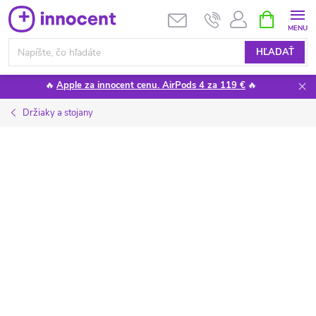
Prejsť
NÁKUPN
KOŠÍK
na
obsah
HĽADAŤ
🔥
Apple za innocent cenu. AirPods 4 za 119 €
🔥
Držiaky a stojany