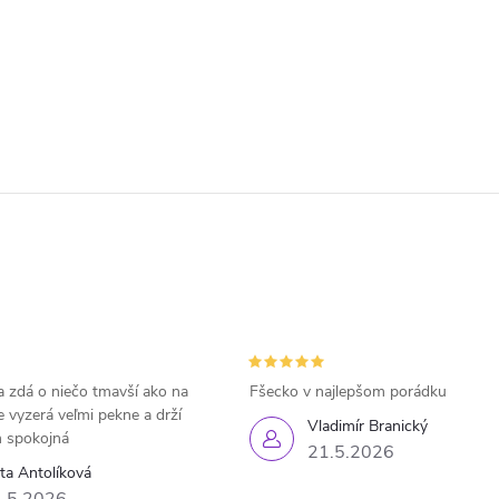
 zdá o niečo tmavší ako na
Fšecko v najlepšom porádku
e vyzerá veľmi pekne a drží
Vladimír Branický
 spokojná
21.5.2026
eta Antolíková