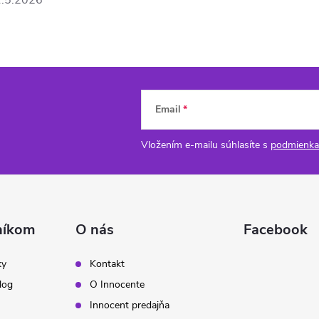
.5.2026
Email
Vložením e-mailu súhlasíte s
podmienka
níkom
O nás
Facebook
ky
Kontakt
log
O Innocente
Innocent predajňa