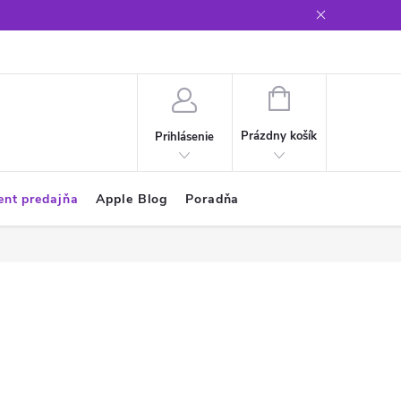
Glosár
NÁKUPNÝ
KOŠÍK
Prázdny košík
Prihlásenie
ent predajňa
Apple Blog
Poradňa