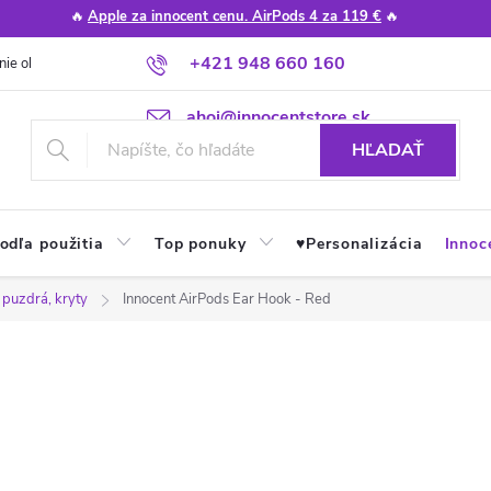
🔥
Apple za innocent cenu. AirPods 4 za 119 €
🔥
+421 948 660 160
nie obchodu
Poradňa
Apple návody a tipy
Najčastejšie otázky
ahoj@innocentstore.sk
HĽADAŤ
odľa použitia
Top ponuky
♥︎Personalizácia
Innoc
 puzdrá, kryty
Innocent AirPods Ear Hook - Red