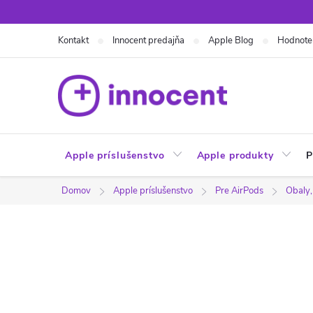
Prejsť
na
Kontakt
Innocent predajňa
Apple Blog
Hodnote
obsah
Apple príslušenstvo
Apple produkty
P
Domov
Apple príslušenstvo
Pre AirPods
Obaly,