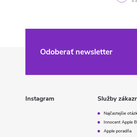
21
Z
Odoberať newsletter
á
p
ä
Instagram
Služby zákaz
t
Najčastejšie otáz
Innocent Apple B
i
Apple poradňa