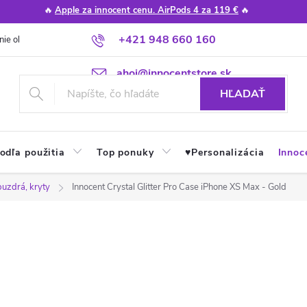
🔥
Apple za innocent cenu. AirPods 4 za 119 €
🔥
+421 948 660 160
nie obchodu
Poradňa
Apple návody a tipy
Najčastejšie otázky
ahoj@innocentstore.sk
HĽADAŤ
odľa použitia
Top ponuky
♥︎Personalizácia
Innoc
puzdrá, kryty
Innocent Crystal Glitter Pro Case iPhone XS Max - Gold