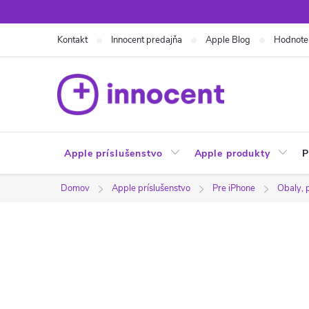
Prejsť
na
Kontakt
Innocent predajňa
Apple Blog
Hodnote
obsah
Apple príslušenstvo
Apple produkty
P
Domov
Apple príslušenstvo
Pre iPhone
Obaly, 