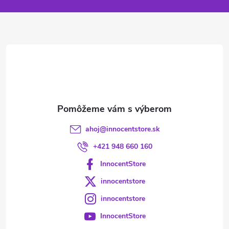
p
ä
t
i
e
ahoj
@
innocentstore.sk
+421 948 660 160
InnocentStore
innocentstore
innocentstore
InnocentStore