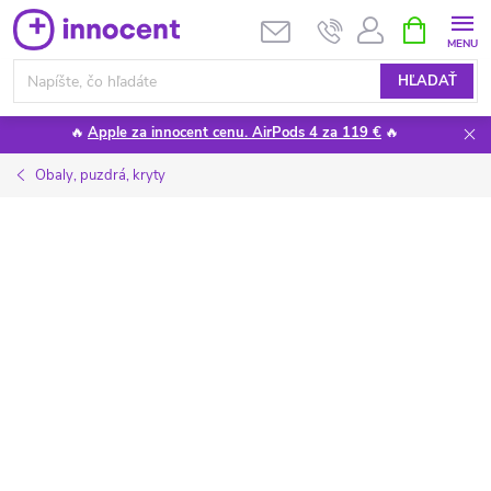
Prejsť
NÁKUPN
KOŠÍK
na
obsah
HĽADAŤ
🔥
Apple za innocent cenu. AirPods 4 za 119 €
🔥
Obaly, puzdrá, kryty