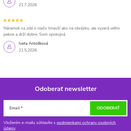
21.7.2026
Náramok sa zdá o niečo tmavší ako na obrázku, ale vyzerá veľmi
pekne a drží dobre. Som spokojná
Iveta Antolíková
21.5.2026
Odoberať newsletter
Z
Email
ODOBERAŤ
á
Vložením e-mailu súhlasíte s
podmienkami ochrany osobných
údajov