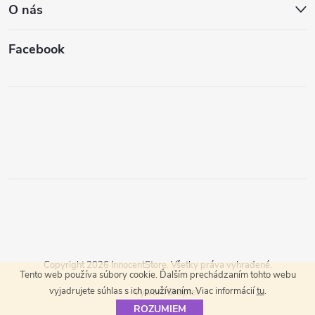
O nás
Facebook
Copyright 2026
InnocentStore
. Všetky práva vyhradené.
Tento web používa súbory cookie. Ďalším prechádzaním tohto webu
vyjadrujete súhlas s ich používaním. Viac informácií
tu
.
Vytvoril Shoptet
ROZUMIEM