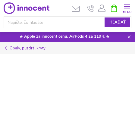
Prejsť
NÁKUPN
KOŠÍK
na
obsah
HĽADAŤ
🔥
Apple za innocent cenu. AirPods 4 za 119 €
🔥
Obaly, puzdrá, kryty