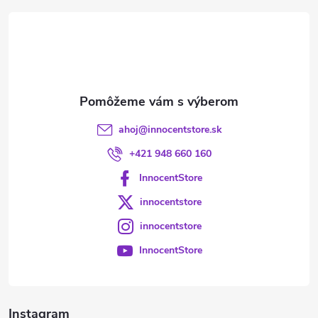
t
i
e
ahoj
@
innocentstore.sk
+421 948 660 160
InnocentStore
innocentstore
innocentstore
InnocentStore
Instagram