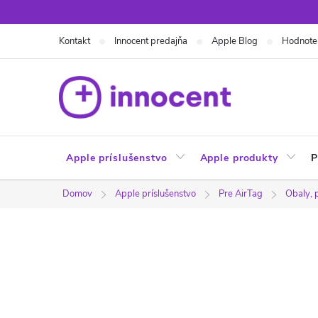
Prejsť
na
Kontakt
Innocent predajňa
Apple Blog
Hodnote
obsah
Apple príslušenstvo
Apple produkty
P
Domov
Apple príslušenstvo
Pre AirTag
Obaly, 