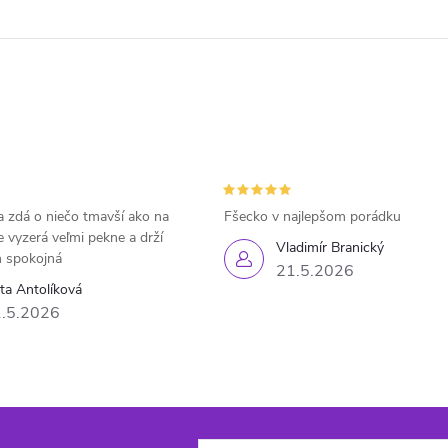
 zdá o niečo tmavší ako na
Fšecko v najlepšom porádku
e vyzerá veľmi pekne a drží
Vladimír Branický
 spokojná
21.5.2026
eta Antolíková
.5.2026