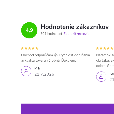
Hodnotenie zákazníkov
4,9
701 hodnotení
Zobraziť recenzie
Obchod odporúčam 👍. Rýchlosť doručenia
Náramok sa
aj kvalita tovaru výrobná. Ďakujem.
obrázku, al
dobre. Som
Mili
Iv
21.7.2026
21