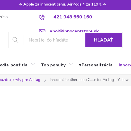
🔥
Apple za innocent cenu. AirPods 4 za 119 €
🔥
+421 948 660 160
nie obchodu
Poradňa
Apple návody a tipy
Najčastejšie otázky
ahoj@innocentstore.sk
HĽADAŤ
odľa použitia
Top ponuky
♥︎Personalizácia
Innoc
puzdrá, kryty pre AirTag
Innocent Leather Loop Case for AirTag - Yellow