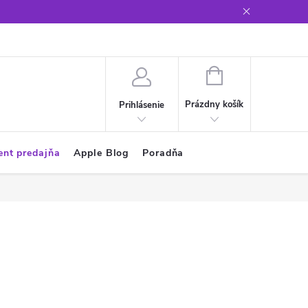
Glosár
NÁKUPNÝ
KOŠÍK
Prázdny košík
Prihlásenie
ent predajňa
Apple Blog
Poradňa