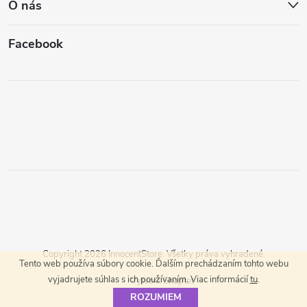
O nás
Facebook
Copyright 2026
InnocentStore
. Všetky práva vyhradené.
Tento web používa súbory cookie. Ďalším prechádzaním tohto webu
vyjadrujete súhlas s ich používaním. Viac informácií
tu
.
Vytvoril Shoptet
ROZUMIEM