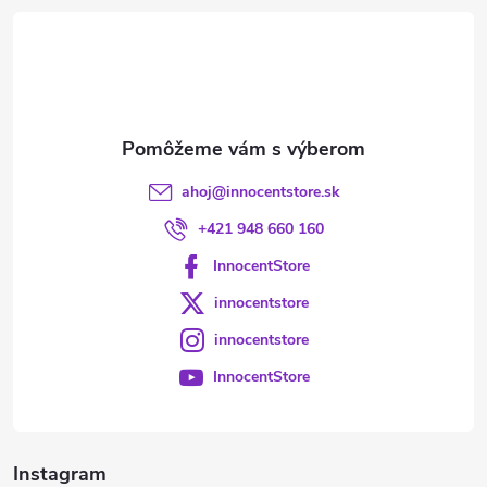
t
i
e
ahoj
@
innocentstore.sk
+421 948 660 160
InnocentStore
innocentstore
innocentstore
InnocentStore
Instagram