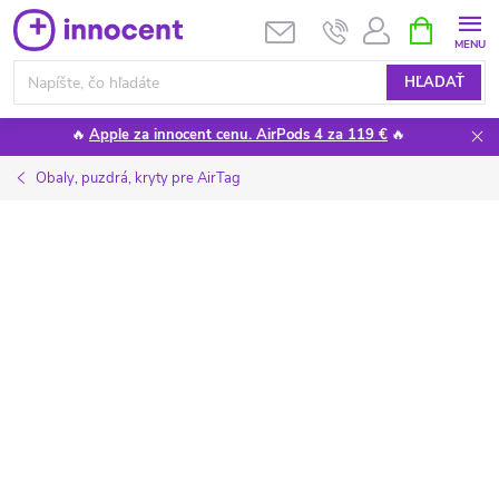
Prejsť
NÁKUPN
KOŠÍK
na
obsah
HĽADAŤ
🔥
Apple za innocent cenu. AirPods 4 za 119 €
🔥
Obaly, puzdrá, kryty pre AirTag