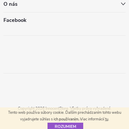
O nás
Facebook
Copyright 2026
InnocentStore
. Všetky práva vyhradené.
Tento web používa súbory cookie. Ďalším prechádzaním tohto webu
vyjadrujete súhlas s ich používaním. Viac informácií
tu
.
Vytvoril Shoptet
ROZUMIEM