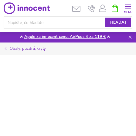
Prejsť
NÁKUPN
KOŠÍK
na
obsah
HĽADAŤ
🔥
Apple za innocent cenu. AirPods 4 za 119 €
🔥
Obaly, puzdrá, kryty