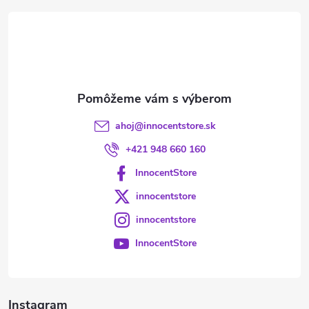
t
i
e
ahoj
@
innocentstore.sk
+421 948 660 160
InnocentStore
innocentstore
innocentstore
InnocentStore
Instagram