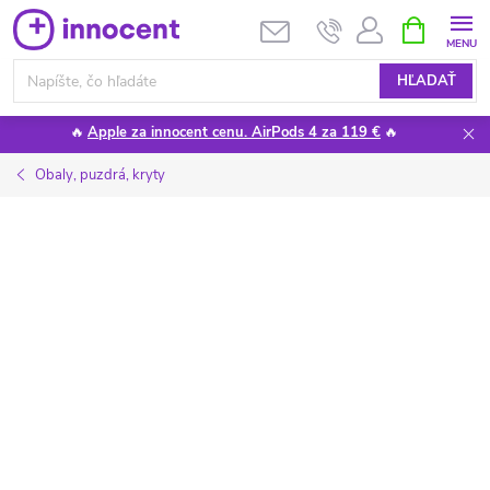
Prejsť
NÁKUPN
KOŠÍK
na
obsah
HĽADAŤ
🔥
Apple za innocent cenu. AirPods 4 za 119 €
🔥
Obaly, puzdrá, kryty