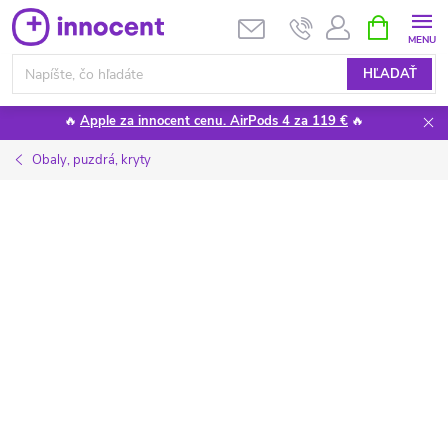
Prejsť
NÁKUPN
KOŠÍK
na
obsah
HĽADAŤ
🔥
Apple za innocent cenu. AirPods 4 za 119 €
🔥
Obaly, puzdrá, kryty