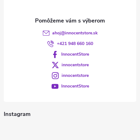
i
e
ahoj
@
innocentstore.sk
+421 948 660 160
InnocentStore
innocentstore
innocentstore
InnocentStore
Instagram