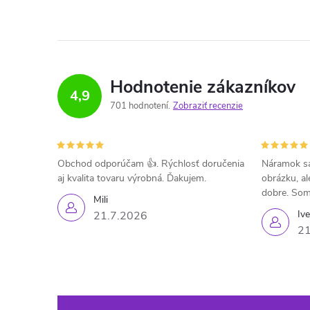
Hodnotenie zákazníkov
4,9
701 hodnotení
Zobraziť recenzie
Obchod odporúčam 👍. Rýchlosť doručenia
Náramok sa
aj kvalita tovaru výrobná. Ďakujem.
obrázku, al
dobre. Som
Mili
Iv
21.7.2026
21