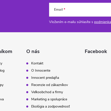
Email
Vložením e-mailu súhlasíte s
podmienka
níkom
O nás
Facebook
ky
Kontakt
log
O Innocente
Innocent predajňa
ipy
Recenzie od zákazníkov
Veľkoobchod a firmy
ava
Marketing a spolupráce
Ekológia a zodpovednosť