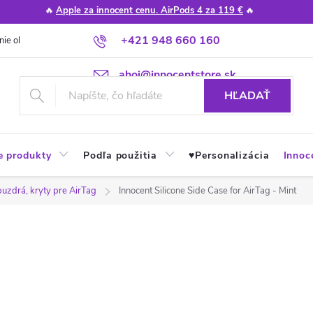
🔥
Apple za innocent cenu. AirPods 4 za 119 €
🔥
+421 948 660 160
nie obchodu
Poradňa
Apple návody a tipy
Najčastejšie otázky
ahoj@innocentstore.sk
HĽADAŤ
e produkty
Podľa použitia
♥︎Personalizácia
Innoc
puzdrá, kryty pre AirTag
Innocent Silicone Side Case for AirTag - Mint