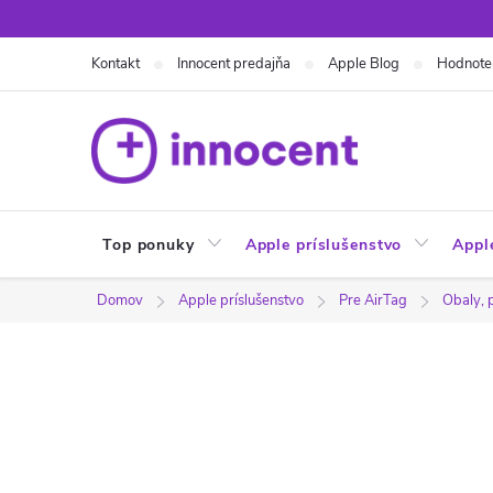
Prejsť
na
Kontakt
Innocent predajňa
Apple Blog
Hodnote
obsah
Top ponuky
Apple príslušenstvo
Appl
Domov
Apple príslušenstvo
Pre AirTag
Obaly, 