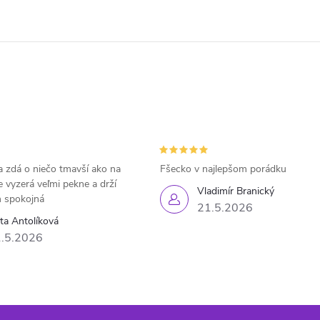
 zdá o niečo tmavší ako na
Fšecko v najlepšom porádku
e vyzerá veľmi pekne a drží
Vladimír Branický
 spokojná
21.5.2026
eta Antolíková
.5.2026