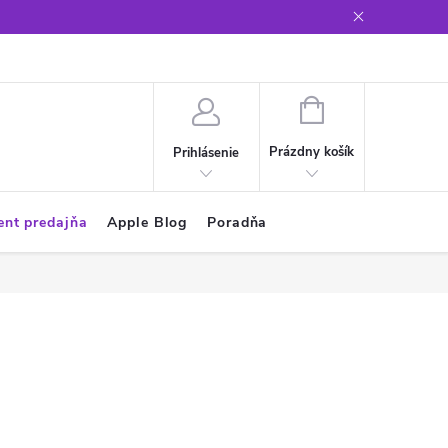
Glosár
NÁKUPNÝ
KOŠÍK
Prázdny košík
Prihlásenie
ent predajňa
Apple Blog
Poradňa