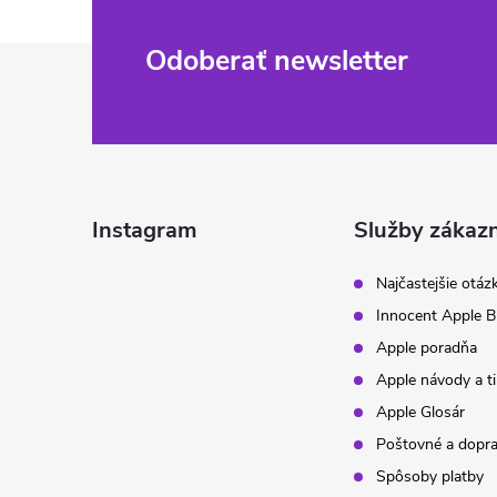
Z
Odoberať newsletter
á
p
ä
Instagram
Služby zákaz
t
Najčastejšie otáz
Innocent Apple B
i
Apple poradňa
Apple návody a t
e
Apple Glosár
Poštovné a dopr
Spôsoby platby