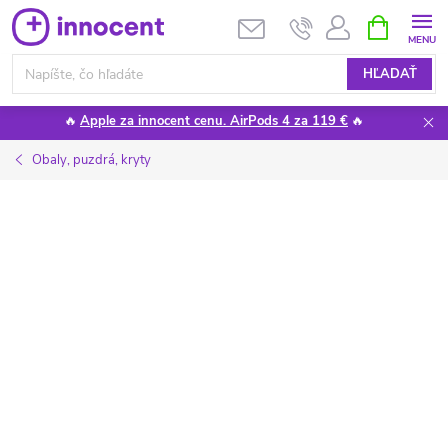
Prejsť
NÁKUPN
KOŠÍK
na
obsah
HĽADAŤ
🔥
Apple za innocent cenu. AirPods 4 za 119 €
🔥
Obaly, puzdrá, kryty