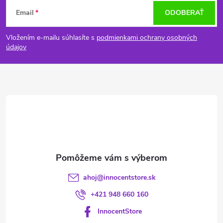
Z
Email
ODOBERAŤ
á
Vložením e-mailu súhlasíte s
podmienkami ochrany osobných
p
údajov
ä
t
i
e
ahoj
@
innocentstore.sk
+421 948 660 160
InnocentStore