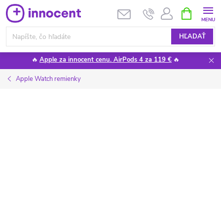
Prejsť
NÁKUPN
KOŠÍK
na
obsah
HĽADAŤ
🔥
Apple za innocent cenu. AirPods 4 za 119 €
🔥
Apple Watch remienky