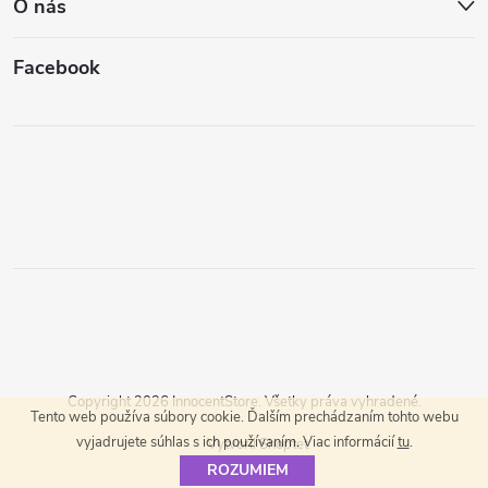
O nás
Facebook
Copyright 2026
InnocentStore
. Všetky práva vyhradené.
Tento web používa súbory cookie. Ďalším prechádzaním tohto webu
vyjadrujete súhlas s ich používaním. Viac informácií
tu
.
Vytvoril Shoptet
ROZUMIEM