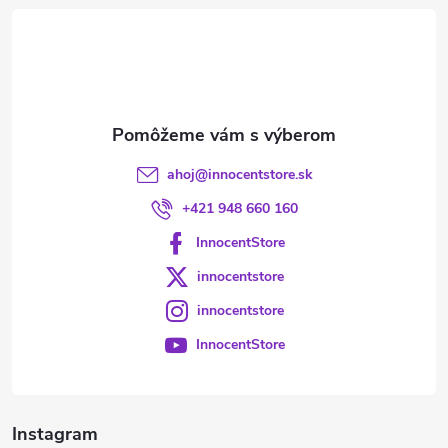
t
i
e
ahoj
@
innocentstore.sk
+421 948 660 160
InnocentStore
innocentstore
innocentstore
InnocentStore
Instagram