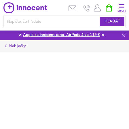
Prejsť
NÁKUPN
KOŠÍK
na
obsah
HĽADAŤ
🔥
Apple za innocent cenu. AirPods 4 za 119 €
🔥
Nabíjačky