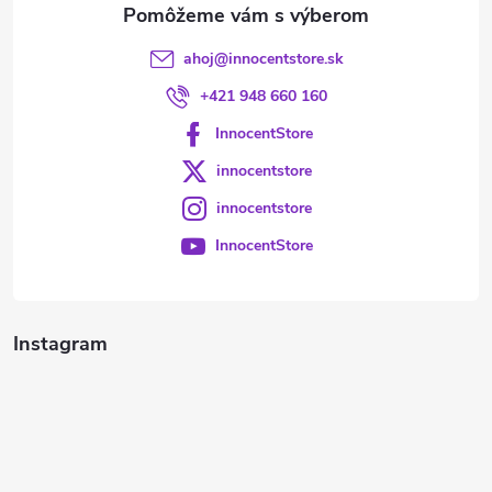
e
ahoj
@
innocentstore.sk
+421 948 660 160
InnocentStore
innocentstore
innocentstore
InnocentStore
Instagram