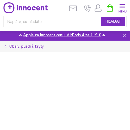
Prejsť
NÁKUPN
KOŠÍK
na
obsah
HĽADAŤ
🔥
Apple za innocent cenu. AirPods 4 za 119 €
🔥
Obaly, puzdrá, kryty