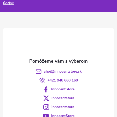
p
údajov
ä
t
i
e
ahoj
@
innocentstore.sk
+421 948 660 160
InnocentStore
innocentstore
innocentstore
InnocentStore