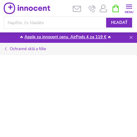
Prejsť
NÁKUPN
KOŠÍK
na
obsah
HĽADAŤ
🔥
Apple za innocent cenu. AirPods 4 za 119 €
🔥
Ochranné sklá a fólie