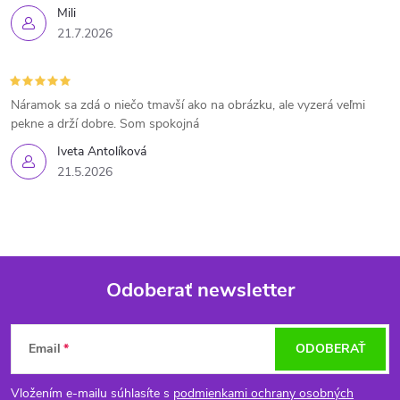
Mili
21.7.2026
Náramok sa zdá o niečo tmavší ako na obrázku, ale vyzerá veľmi
pekne a drží dobre. Som spokojná
Iveta Antolíková
21.5.2026
Odoberať newsletter
Z
Email
ODOBERAŤ
á
Vložením e-mailu súhlasíte s
podmienkami ochrany osobných