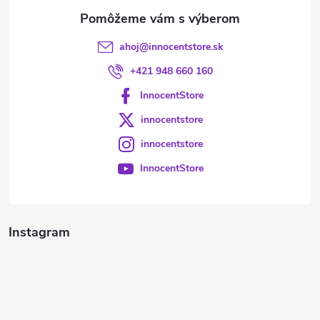
e
ahoj
@
innocentstore.sk
+421 948 660 160
InnocentStore
innocentstore
innocentstore
InnocentStore
Instagram