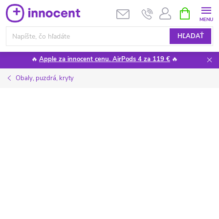
Prejsť
NÁKUPN
KOŠÍK
na
obsah
HĽADAŤ
🔥
Apple za innocent cenu. AirPods 4 za 119 €
🔥
Obaly, puzdrá, kryty