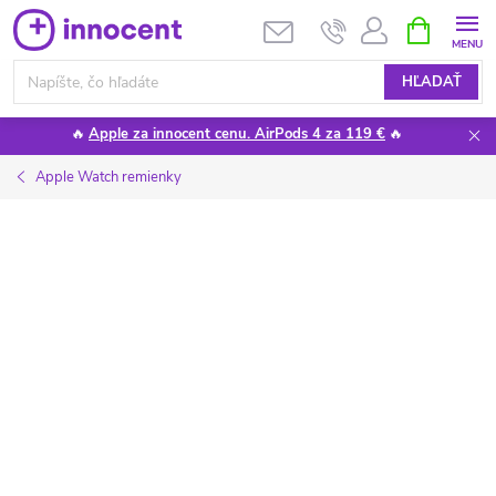
Prejsť
NÁKUPN
KOŠÍK
na
obsah
HĽADAŤ
🔥
Apple za innocent cenu. AirPods 4 za 119 €
🔥
Apple Watch remienky