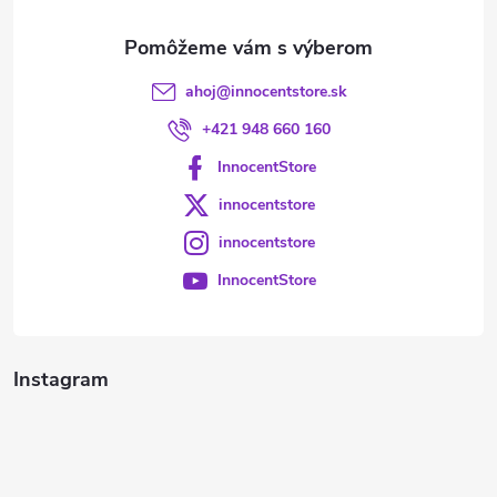
e
ahoj
@
innocentstore.sk
+421 948 660 160
InnocentStore
innocentstore
innocentstore
InnocentStore
Instagram