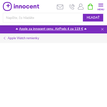
Prejsť
NÁKUPN
KOŠÍK
na
obsah
HĽADAŤ
🔥
Apple za innocent cenu. AirPods 4 za 119 €
🔥
Apple Watch remienky