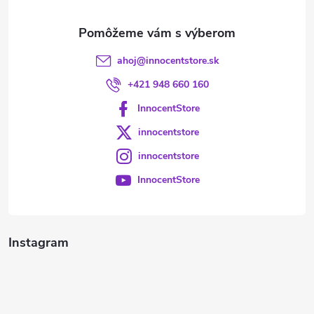
e
ahoj
@
innocentstore.sk
+421 948 660 160
InnocentStore
innocentstore
innocentstore
InnocentStore
Instagram