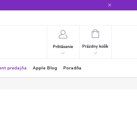
Glosár
NÁKUPNÝ
KOŠÍK
Prázdny košík
Prihlásenie
ent predajňa
Apple Blog
Poradňa