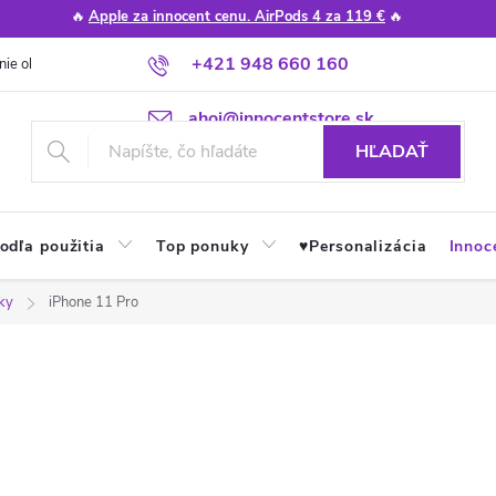
🔥
Apple za innocent cenu. AirPods 4 za 119 €
🔥
+421 948 660 160
nie obchodu
Poradňa
Apple návody a tipy
Najčastejšie otázky
ahoj@innocentstore.sk
HĽADAŤ
odľa použitia
Top ponuky
♥︎Personalizácia
Innoc
ky
iPhone 11 Pro