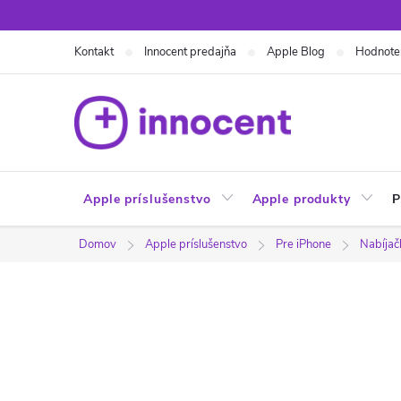
Prejsť
na
Kontakt
Innocent predajňa
Apple Blog
Hodnote
obsah
Apple príslušenstvo
Apple produkty
P
Domov
Apple príslušenstvo
Pre iPhone
Nabíjač