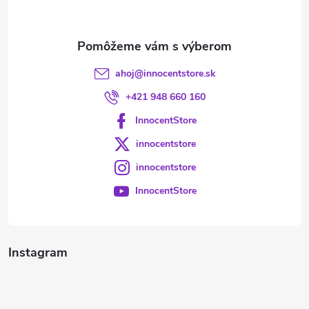
i
e
ahoj
@
innocentstore.sk
+421 948 660 160
InnocentStore
innocentstore
innocentstore
InnocentStore
Instagram