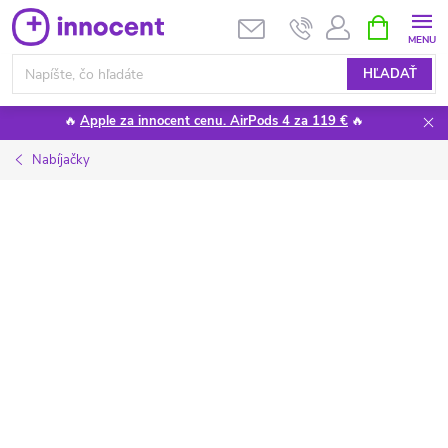
Prejsť
NÁKUPN
KOŠÍK
na
obsah
HĽADAŤ
🔥
Apple za innocent cenu. AirPods 4 za 119 €
🔥
Nabíjačky