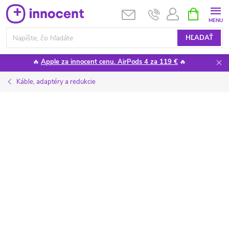
Prejsť
NÁKUPN
KOŠÍK
na
obsah
HĽADAŤ
🔥
Apple za innocent cenu. AirPods 4 za 119 €
🔥
Káble, adaptéry a redukcie