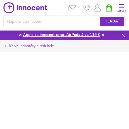
Prejsť
NÁKUPN
KOŠÍK
na
obsah
HĽADAŤ
🔥
Apple za innocent cenu. AirPods 4 za 119 €
🔥
Káble, adaptéry a redukcie