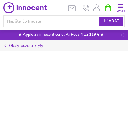
Prejsť
NÁKUPN
KOŠÍK
na
obsah
HĽADAŤ
🔥
Apple za innocent cenu. AirPods 4 za 119 €
🔥
Obaly, puzdrá, kryty