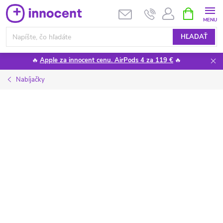
Prejsť
NÁKUPN
KOŠÍK
na
obsah
HĽADAŤ
🔥
Apple za innocent cenu. AirPods 4 za 119 €
🔥
Nabíjačky