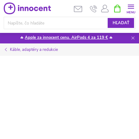
Prejsť
NÁKUPN
KOŠÍK
na
obsah
HĽADAŤ
🔥
Apple za innocent cenu. AirPods 4 za 119 €
🔥
Káble, adaptéry a redukcie