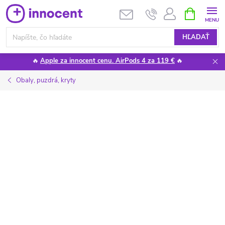
Prejsť
NÁKUPN
KOŠÍK
na
obsah
HĽADAŤ
🔥
Apple za innocent cenu. AirPods 4 za 119 €
🔥
Obaly, puzdrá, kryty