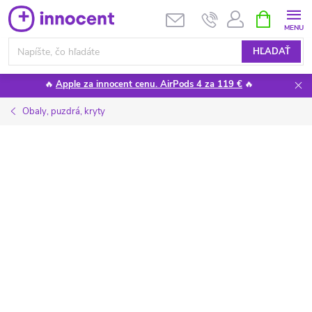
Prejsť
NÁKUPN
KOŠÍK
na
obsah
HĽADAŤ
🔥
Apple za innocent cenu. AirPods 4 za 119 €
🔥
Obaly, puzdrá, kryty